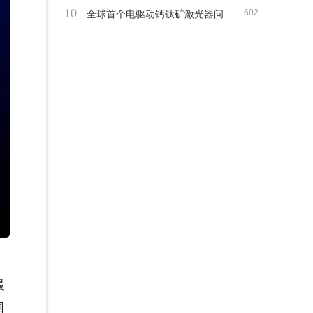
10
602
动
全球首个电驱动钙钛矿激光器问
世
最
国