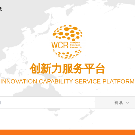
载
创新力服务平台
INNOVATION CAPABILITY SERVICE PLATFORM