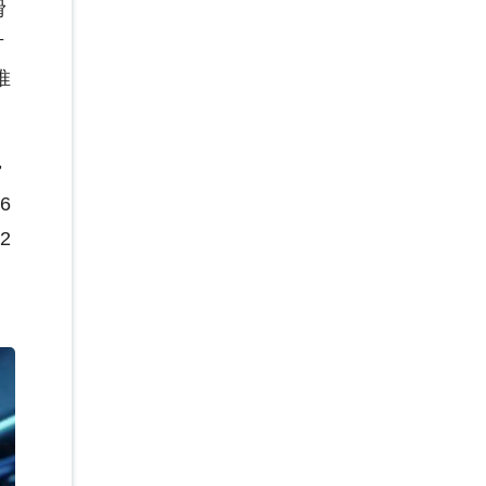
滑
片
推
费
6
2