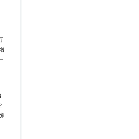
万
增
一
增
2
惊