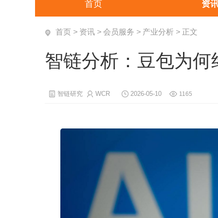
首页
资
首页
>
资讯
>
会员服务
>
产业分析
>
正文
智链分析：豆包为何
智链研究
WCR
2026-05-10
1165