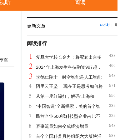
视听
阅读
更新文章
48小时
|
周
阅读排行
1
438
复旦大学校长金力：将配套出台多
享至
2
466
项政策推动科技成果转化
2024年上海发生科技融资997起，
3
548
位于全国第一
李德仁院士：时空智能是人工智能
4
571
阿里云王坚： 现在正是思考如何将
推动社会进步最重要的智能
5
556
AI应用到太空中的好时机
从第一座红绿灯，解码“上海秩
6
332
序”的文化密码
“中国智造”全新探索，美的首个智
7
322
能体工厂获世界纪录
民营企业500强科技型企业占比不
8
548
断提升
赛事流量如何变成经济增量
9
587
首个全国科普月将组织六大版块活