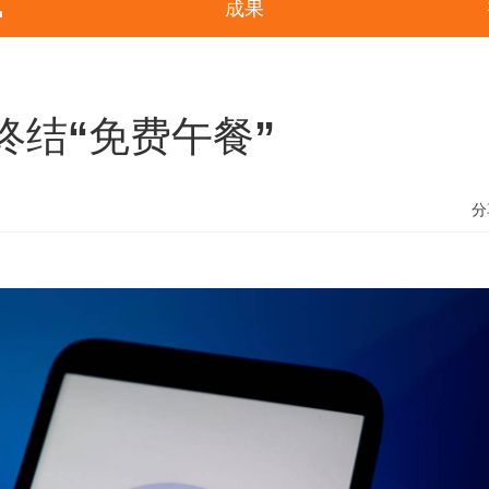
讯
成果
终结“免费午餐”
分