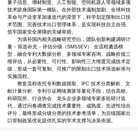
量子信息、增材制造、人工智能、空间机器人等领域多项
技术跻身国际第一梯队。在外部技术遏制加剧、全球科技
革命与产业变革加速迭代的背景下，科学划定限制出口技
术范围、完善技术出口管理体系，是实现科技自立自强、
筑牢国家安全屏障的关键举措。
为填补国内相关战略研究空白，团队创新构建
调研计
量 - 筛选补充 - 评估分级（SMSSEV）
全流程遴选模
型，融合专利大数据分析、多领域专家咨询、战略价值三
维评估，从必要性、可行性、影响性三大维度完成技术定
级，形成一套可复制、可推广的限制出口技术筛选标准与
实施流程。
整套流程依托专利数据抓取、IPC 技术分类解析、文
献计量分析、专利引证网络测算等量化手段，结合高校、
科研院所、行业协会、龙头企业多领域专家多轮研讨迭
代，通过问卷调查完成技术重要性、成熟度、先进性综合
评分，最终形成分级分类的技术参考清单，为后续国家出
口管制政策优化提供扎实的学术支撑与决策依据。