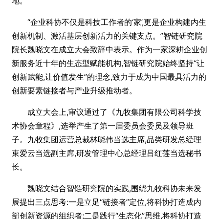
地。
“企业科协不仅是科技工作者的‘家’,更是企业构建内生
创新机制、激活基层创新活力的关键支点。”智链研究院
院长魏晓文在成立大会致辞中表示。作为一家深耕企业创
新服务近十年的生态型赋能机构,智链研究院始终坚持“让
创新赋能,让价值发生”的理念,致力于成为中国最具活力的
创新要素链接者与产业升级推动者。
成立大会上,审议通过了《九牧集团有限公司科学技
术协会章程》,选举产生了第一届委员会委员及领导班
子。九牧集团运营总裁林晓伟当选主席,品类研发总经理
束爱云当选副主席,研发管理中心总经理吕红莲当选秘书
长。
魏晓文结合智链研究院的实践,围绕九牧科协未来发
展提出三点思考:一是立足“链接者”定位,将科协打造成内
部创新资源的组织者;二是践行“生态化”思维,将科协打造